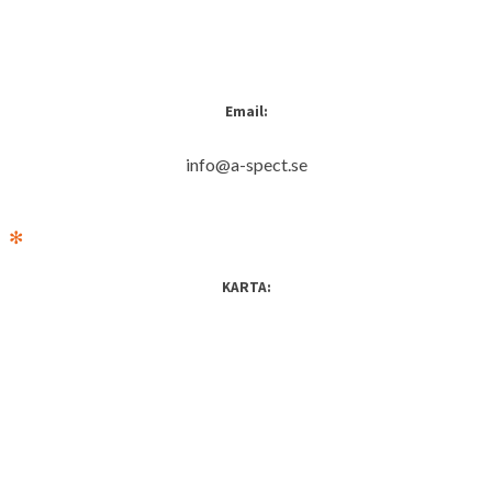
Email:
info@a-spect.se
✻
KARTA: