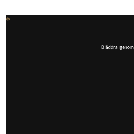
✻
Bläddra igenom v