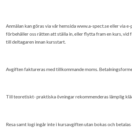
Anmälan kan göras via vår hemsida www.a-spect.se eller via e
förbehåller oss rätten att ställa in, eller flytta fram en kurs, v
till deltagaren innan kursstart.
Avgiften faktureras med tillkommande moms. Betalningsformen ä
Till teoretiskt- praktiska övningar rekommenderas lämplig klä
Resa samt logi ingår inte i kursavgiften utan bokas och betalas