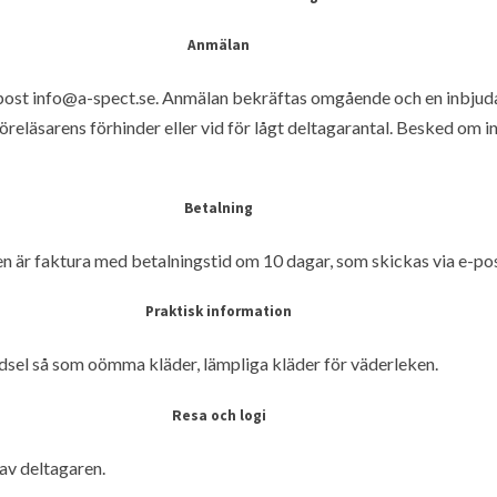
Anmälan
-post info@a-spect.se. Anmälan bekräftas omgående och en inbjud
id föreläsarens förhinder eller vid för lågt deltagarantal. Besked om 
Betalning
r faktura med betalningstid om 10 dagar, som skickas via e-post 
Praktisk information
dsel så som oömma kläder, lämpliga kläder för väderleken.
Resa och logi
 av deltagaren.