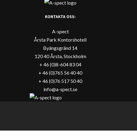
KONTAKTA OSS:
A-spect
Årsta Park Kontorshotell
Byängsgränd 14
120 40 Årsta, Stockholm
+ 46 (0)8-604 83 04
+ 46 (0)765 56 40 40
+ 46 (0)76 517 50 40
info@a-spect.se