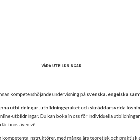
VÅRA UTBILDNINGAR
 annan kompetenshöjande undervisning på
svenska, engelska samt
pna utbildningar
,
utbildningspaket
och
skräddarsydda lösni
ine-utbildningar. Du kan boka in oss för individuella utbildningar
är finns även vi!
ch kompetenta instruktörer, med många års teoretisk och praktisk