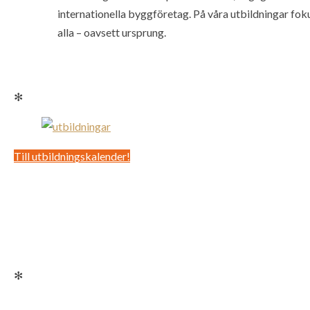
internationella byggföretag. På våra utbildningar fokus
alla – oavsett ursprung.
✻
Till utbildningskalender!
✻