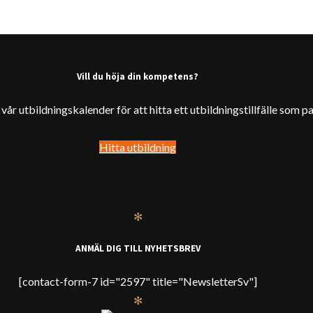
Vill du höja din kompetens?
år utbildningskalender för att hitta ett utbildningstillfälle som pa
Hitta utbildning
✻
ANMÄL DIG TILL NYHETSBREV
[contact-form-7 id="2597" title="NewsletterSv"]
✻