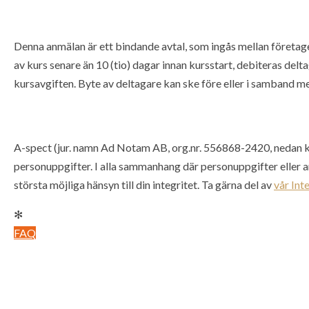
Denna anmälan är ett bindande avtal, som ingås mellan företag
av kurs senare än 10 (tio) dagar innan kursstart, debiteras de
kursavgiften. Byte av deltagare kan ske före eller i samband med
A-spect (jur. namn Ad Notam AB, org.nr. 556868-2420, nedan kal
personuppgifter. I alla sammanhang där personuppgifter eller a
största möjliga hänsyn till din integritet. Ta gärna del av
vår Int
✻
FAQ