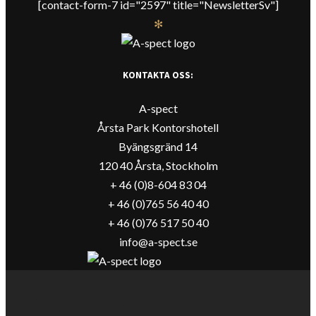
[contact-form-7 id="2597" title="NewsletterSv"]
✻
KONTAKTA OSS:
A-spect
Årsta Park Kontorshotell
Byängsgränd 14
120 40 Årsta, Stockholm
+ 46 (0)8-604 83 04
+ 46 (0)765 56 40 40
+ 46 (0)76 517 50 40
info@a-spect.se