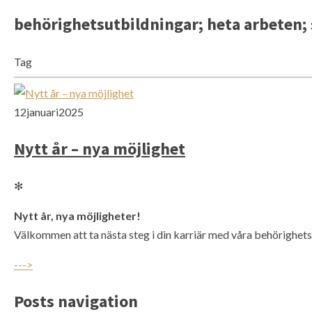
behörighetsutbildningar; heta arbeten; st
Tag
12
januari
2025
Nytt år – nya möjlighet
✻
Nytt år, nya möjligheter!
Välkommen att ta nästa steg i din karriär med våra behörighet
--->
Posts navigation