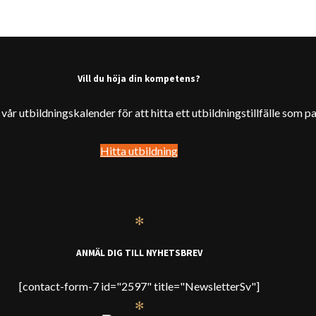
Vill du höja din kompetens?
år utbildningskalender för att hitta ett utbildningstillfälle som pa
Hitta utbildning
✻
ANMÄL DIG TILL NYHETSBREV
[contact-form-7 id="2597" title="NewsletterSv"]
✻