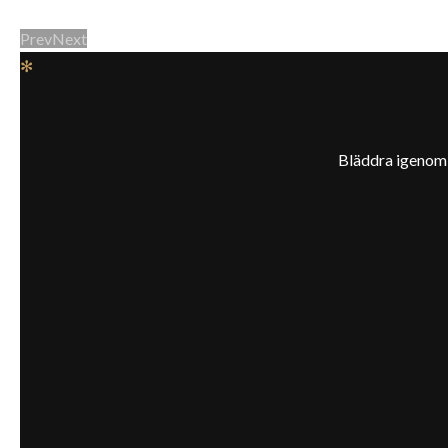
Prev
Next
✻
Bläddra igenom v