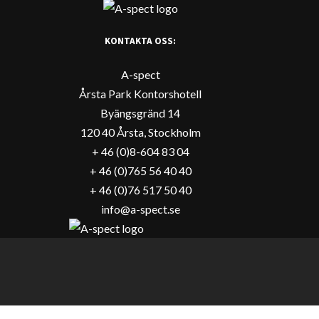
KONTAKTA OSS:
A-spect
Årsta Park Kontorshotell
Byängsgränd 14
120 40 Årsta, Stockholm
+ 46 (0)8-604 83 04
+ 46 (0)765 56 40 40
+ 46 (0)76 517 50 40
info@a-spect.se