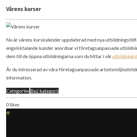
Vårens kurser
Nu är vårens kurskalender uppdaterad med nya utbildningstillf
engelsktalande kunder anordnar vi företagsanpassade utbildnin
dem till de öppna utbildningarna som du hittar i vår
utbildnings
Är du intresserad av våra företagsanpassade arbetsmiljöutbil
information.
Categories
Bez kategorii
0
likes
✻