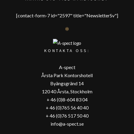
[contact-form-7 id="2597" title="NewsletterSv"]
✻
KONTAKTA OSS:
A-spect
Årsta Park Kontorshotell
Byängsgränd 14
120 40 Årsta, Stockholm
+ 46 (0)8-604 83 04
+ 46 (0)765 56 40 40
+ 46 (0)76 517 50 40
info@a-spect.se