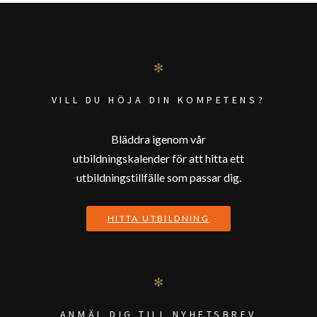
PREV
NEXT
POSTS
NAVIGATION
✻
VILL DU HÖJA DIN KOMPETENS?
Bläddra igenom vår
utbildningskalender för att hitta ett
utbildningstillfälle som passar dig.
HITTA UTBILDNING
✻
ANMÄL DIG TILL NYHETSBREV