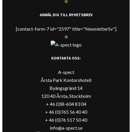
✻
ANMÄL DIG TILL NYHETSBREV
[contact-form-7 id="2597" title="NewsletterSv"]
✻
KONTAKTA OSS:
A-spect
Årsta Park Kontorshotell
Byängsgränd 14
120 40 Årsta, Stockholm
+ 46 (0)8-604 83 04
+ 46 (0)765 56 40 40
+ 46 (0)76 517 50 40
info@a-spect.se