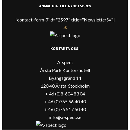
ANMÄL DIG TILL NYHETSBREV
[contact-form-7 id="2597" title="NewsletterSv"]
✻
KONTAKTA OSS:
A-spect
Årsta Park Kontorshotell
Byängsgränd 14
120 40 Årsta, Stockholm
+ 46 (0)8-604 83 04
+ 46 (0)765 56 40 40
+ 46 (0)76 517 50 40
info@a-spect.se