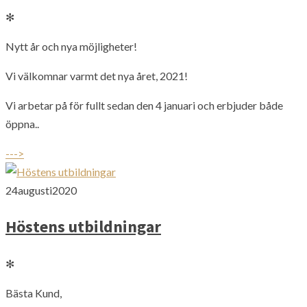
✻
Nytt år och nya möjligheter!
Vi välkomnar varmt det nya året, 2021!
Vi arbetar på för fullt sedan den 4 januari och erbjuder både
öppna..
--->
24
augusti
2020
Höstens utbildningar
✻
Bästa Kund,